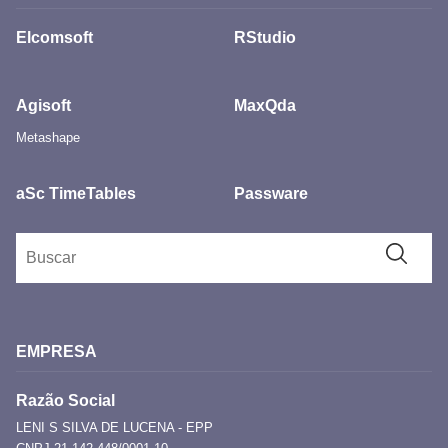
Elcomsoft
RStudio
Agisoft
MaxQda
Metashape
aSc TimeTables
Passware
EMPRESA
Razão Social
LENI S SILVA DE LUCENA - EPP